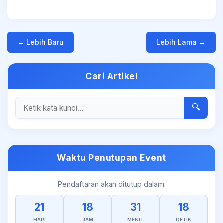
← Lebih Baru
Lebih Lama →
Cari Artikel
🔍
Waktu Penutupan Event
Pendaftaran akan ditutup dalam:
21
18
31
18
HARI
JAM
MENIT
DETIK