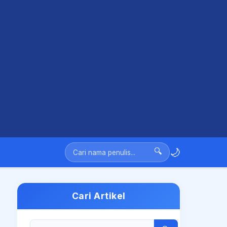
🌙
🔍
Cari Artikel