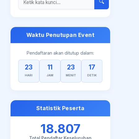
🔍
Waktu Penutupan Event
Pendaftaran akan ditutup dalam:
23
11
23
16
HARI
JAM
MENIT
DETIK
Statistik Peserta
18.807
Total Pendaftar Keseluruhan