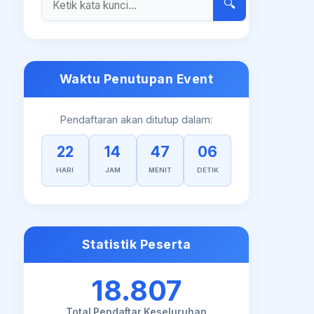
🔍
Waktu Penutupan Event
Pendaftaran akan ditutup dalam:
22
14
47
05
HARI
JAM
MENIT
DETIK
Statistik Peserta
18.807
Total Pendaftar Keseluruhan