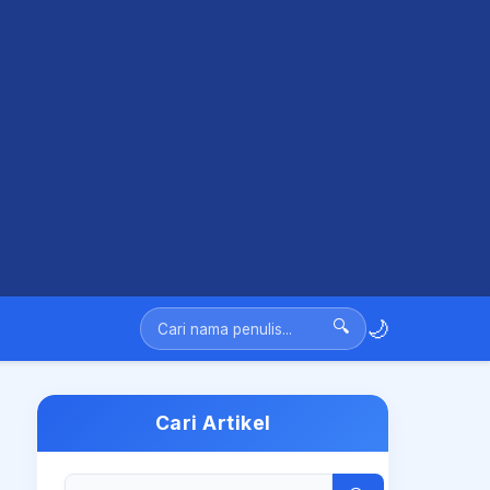
🌙
🔍
Cari Artikel