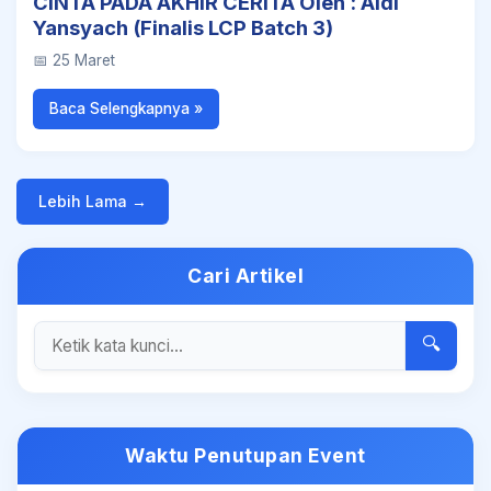
CINTA PADA AKHIR CERITA Oleh : Aldi
Yansyach (Finalis LCP Batch 3)
📅 25 Maret
Baca Selengkapnya »
Lebih Lama →
Cari Artikel
🔍
Waktu Penutupan Event